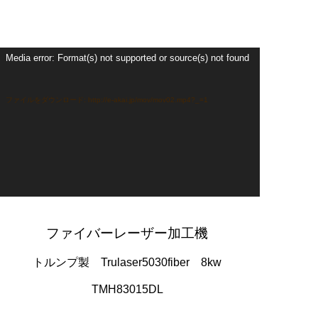
動
Media error: Format(s) not supported or source(s) not found
画
プ
レ
ー
ファイルをダウンロード: http://e-akai.jp/mov/mov02.mp4?_=1
ヤ
ー
ファイバーレーザー加工機
トルンプ製 Trulaser5030fiber 8kw
TMH83015DL