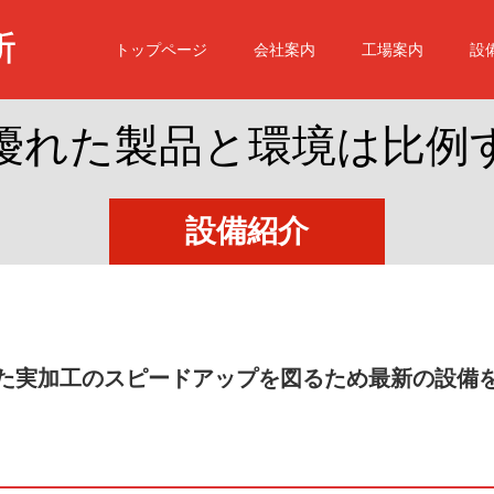
トップページ
会社案内
工場案内
設
優
れ
た
製
品
と
環
境
は
比
例
す
設備紹介
た実加工のスピードアップを図るため最新の設備