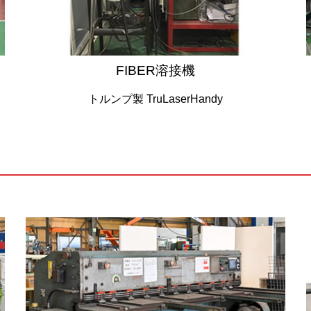
FIBER溶接機
トルンプ製 TruLaserHandy