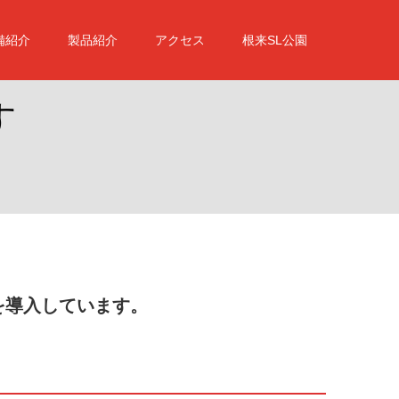
備紹介
製品紹介
アクセス
根来SL公園
る
を導入しています。